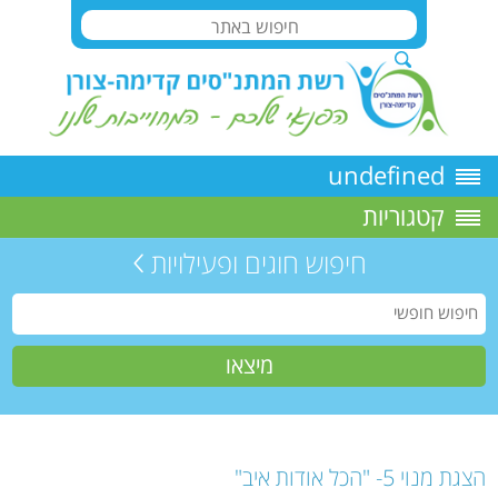
undefined
קטגוריות
חיפוש חוגים ופעילויות
הצגת מנוי 5- "הכל אודות איב"