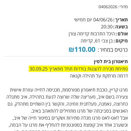
סדורי
04062026
תאריך
04/06/26
יום חמישי
בשעה
20:30
אולם
היכל התרבות קדימה צורן
מיקום
בן צבי 61, קדימה
₪110.00
כרטיס במחיר
תיאטרון בית לסין
פתיחת מכירה להצגות בודדות תחל מתאריך 30.09.25
דרמה מרתקת על תהילה וקנאה
מרגו קריין, כוכבת תיאטרון מפורסמת, מכניסה לחייה עוזרת אישית
צעירה בשם איב, מעריצה שלה שרוצה לגעת בתהילה. איב מתגלה
כחרוצה, נאמנה, פעלתנית וזמינה, והקשר בין השתיים מתהדק. גם
האנשים בסביבתה של מרגו מתחילים להתאהב באיב.
אבל לאט-לאט מרגו מגלה סתירות ושקרים בסיפור חייה של איב,
וכשערב אחד איב קופצת בספונטניות להחליף את מרגו על הבמה,