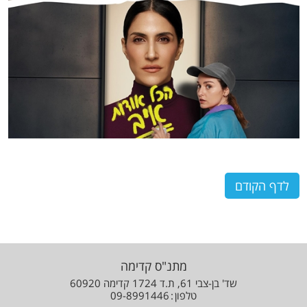
לדף הקודם
מתנ"ס קדימה
שד' בן-צבי 61, ת.ד 1724 קדימה 60920
טלפון
09-8991446