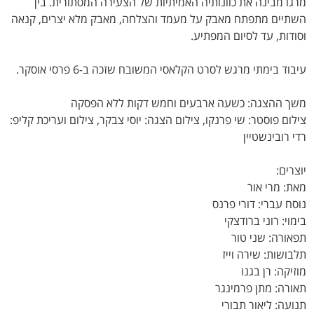
מרגו מבינה את כוונותיה האמיתיות של הצעירה המסתורית. בין
השתיים מתפתח מאבק על מעמד והצלחה, מאבק מלא יצרים, קנאה
וסודות, עד לסיום המפתיע.
עיבוד בימתי מרגש לסרט הקלאסי המשובח שזכה ב-6 פרסי אוסקר.
משך ההצגה: כשעה ארבעים וחמש דקות ללא הפסקה
צילום פוסטר: שי פרנקו, צילום הצגה: יוסי צבקר, צילום ועריכת קליפ:
רדי רובינשטיין
יוצרים:
מאת: מרי אור
נוסח עברי: דורי פרנס
בימוי: רוני ברודצקי
תפאורה: שני טור
תלבושות: שירה וייז
מוזיקה: רן בגנו
תאורה: מתן פרמינגר
תנועה: ליאור תבורי