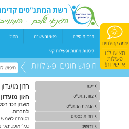
מרכז מוסיקה
פנאי והעשרה
מחול
קונסרבטוריון
אומנויות הבמה
קדימה "הרמוני
קיטנות מחנות ופעילות קיץ
בית ספר מנגן
אומנות ויצירה
מחול בוגרים
פעילות SUMMER נוער
חיפוש חוגים ופעילויות
חוגי העשרה
אורבן פלייס צו
מיוחדים
חזון מועדון
ייעוד
צוות מתנ"ס
חזון מועדון
מועדון הכדורסל 
הנהלת המתנ"ס
ולחברות.
דוחות כספיים
מטרתנו לשמש פ
דרושים
ככלי אופטימלי 