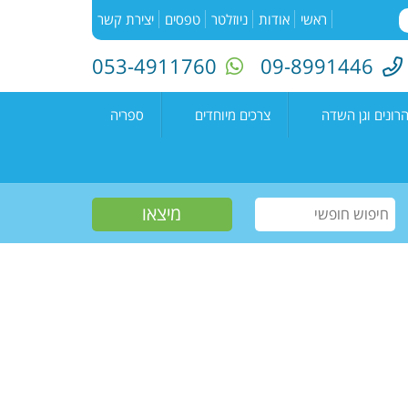
ראשי
אודות
ניוזלטר
טפסים
יצירת קשר
053-4911760
09-8991446
רונים וגן השדה
צרכים מיוחדים
ספריה
השדה"
רעים
אירועים בספריה
נים קדימה צורן
עמיתים
קטלוג הספריה
שווים צעירים
הזמנת ספרים
חוגים למיוחדים
יוצרים מקומיים
פעילות קיץ
תחרות כתיבה ארצית
"מילה במקום"