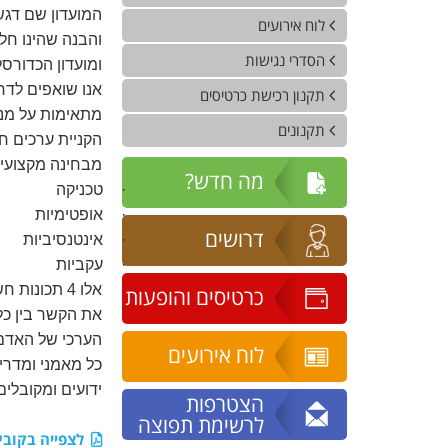
המועדון שם דגש
לוח אירועים
והבנה שהינו חל
הסדרי נגישות
ומועדון הכדורסל
אנו שואפים לדר
תקנון רכישת כרטיסים
מתאימות על מנת
תקנונים
הקניית ערכים חי
מבחינה מקצועית 
מה חדש?
·
טכניקה
·
אופטימיות
דרושים
·
אינטנסיביות
·
עקביות
אלו 4 תכונ
כרטיסים והופעות
את הקשר בין כל
הערכי של האדם 
לוח אירועים
כל מאמני ומדרי
ידועים ומקובלים
הצטרפות
לרשימת תפוצה
לצפייה בקובץ