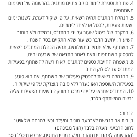
4. פתיחת וסגירת לימודים קבוצתיים מותנית בהרשמה של מינימום
משתתפים.
5. הנהלת המתנ"ס תהיה רשאית, על פי שיקול דעתה, לשנות ימים
ושעות פעילות, לבטל או לאחד לימודים.
6. במקרה של ביטול שעור על ידי המתנ"ס, ובמידה ולא הוחזר
השיעור , יחשב הדבר כשיעור שלא התקיים בסל השנתי.
7. משתתף שלא יתמיד בתשלומים, תהיה הנהלת המתנ"ס רשאית
להפסיק השתתפותו וזאת לאחר התראה של שבעה ימים.
8. משפחה החייבת כספים למתנ"ס, לא תורשה להשתתף בפעילות
המתנ"ס עד לסילוק החוב.
9. ההנהלה רשאית להפסיק פעילות של משתתף, אם הוא פוגע
בפעילות השוטפת ו/או נעדר ללא סיבה מוצדקת על פי שיקוליה.
10. המתנ"ס אחראי על ילדי מרכז המוזיקה בשעות הפעילות אליה
נרשם המשתתף בלבד.
הנחות:
1. בית אב הנרשם לארבעה חוגים ומעלה זכאי להנחה של 10%
לחוג הרביעי ומעלה בלבד (הזול מבינהם)
(ההרשמה לצהרונים תהווה חלק במניין החוגים, אך לא תיכלל בסך