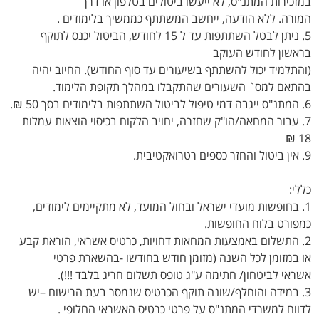
במזכירות המתנ"ס, לא ייעשו ביטולים בטלפון או דרך
המורה. ללא הודעה, ייחשב המשתתף כממשיך בלימודים .
5. ניתן לבטל השתתפות עד ל 15 לחודש, הביטול יכנס לתוקף
בראשון לחודש העוקב
(והתלמיד יכול להשתתף בשיעורים עד סוף החודש). החיוב יהיה
בהתאם למס` השעורים שהתקבלו במהלך תקופת הלימוד.
6. המתנ"ס ייגבה דמי טיפול לביטול השתתפות בלימודים בסך 50 ₪.
7. עבור המחאה/הו"ק שחזרה, יחויב הלקוח בכיסוי הוצאות עמלות
18 ₪
9. אין ביטול והחזר כספים רטרואקטיבית.
כללי:
1. בחופשות מועדי ישראל ובחול המועד, לא מתקיימים לימודים,
כמפורט בלוח החופשות.
2. התשלום באמצעות המחאות דחויות, כרטיס אשראי, הוראת קבע
או במזומן לכל השנה (מזומן חודש בחודשו -בהשארת פרטי
אשראי לביטחון/ חתימה ע"ג טופס תשלום חריג בלבד !!!).
3. במידה והוחלף/שונה תוקף הכרטיס שנמסר בעת הרישום –יש
לדווח למשרדי המתנ"ס על פרטי כרטיס האשראי החלופי .