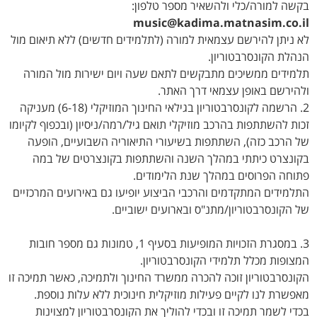
בקשה למורה/כלי ולהשאיר מספר טלפון:
music@kadima.matnasim.co.il
לא ניתן להירשם עצמאית למורה (לתלמידים חדשים) ללא תיאום מול
הנהלת הקונסרבטוריון.
תלמידים ממשיכים מתבקשים לתאם שעה ויום ישירות מול המורה
ולהירשם באופן עצמאי דרך האתר.
2. הרשמה לקונסרבטוריון בגילאי החינוך המוזיקלי (6-18) מעניקה
זכות להשתתפות בהרכב מוזיקלי תואם גיל/רמה/ניסיון (ובכפוף לקיומו
של הרכב כזה), השתתפות בשיעורי התיאוריה השבועיים, הופעה
בקונצרט כיתתי במהלך השנה והשתתפות בקונצרטים של במה
פתוחה הפרוסים במהלך שנת הלימודים.
התלמידים המתקדמים והרכבי הביצוע יופיעו גם באירועים המרכזיים
של הקונסרבטוריון/מתנ"ס ובארועים ישוביים.
3. במסגרת הזכויות המופיעות בסעיף 1, טמונות גם מספר חובות
המצופות מכלל תלמידי הקונסרבטוריון.
הקונסרבטוריון זוכה להכרה ממשרד החינוך ולתמיכה, כאשר תמיכה זו
מאפשרת לנו לקיים פעילות מוזיקלית חינוכית ללא עלות נוספת.
בכדי לשמר תמיכה זו ובכדי להוליך את הקונסרבטוריון למצוינות