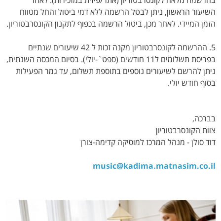
בהרשמה מלאה לקונסרבטוריון (אתר/פיזית במזכירות). לאחר
השיעור הראשון, ניתן לבטל הרשמה ללא דמי ביטול והחל מטווח
הזמן המיידי. לאחר מכן, ביטול הרשמה בכפוף לתקנון הקונסרבטוריון.
5. ההרשמה לקונסרבטוריון מקנה זכות ל 42 שיעורים שנתיים
בפריסת תשלומים ל11 חודשים (ספט`-יולי). בסיום המכסה השנתית,
ניתן להרשם לשיעורים נוספים בתוספת תשלום, עד גמר הפעילות
בסוף חודש יולי.
בברכה,
צוות הקונסרבטוריון
דוד סולן - מנהל המרכז למוסיקה קדימה-צורן
music@kadima.matnasim.co.il