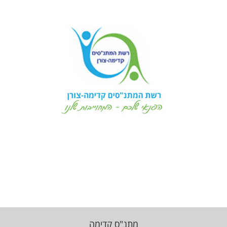
מתנ"ס קדימה