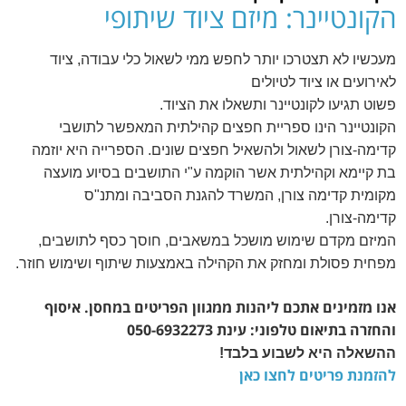
הקונטיינר: מיזם ציוד שיתופי
מעכשיו לא תצטרכו יותר לחפש ממי לשאול כלי עבודה, ציוד
לאירועים או ציוד לטיולים
פשוט תגיעו לקונטיינר ותשאלו את הציוד
.
הקונטיינר הינו ספריית חפצים קהילתית המאפשר לתושבי
קדימה-צורן לשאול ולהשאיל חפצים שונים. הספרייה היא יוזמה
בת קיימא וקהילתית אשר הוקמה ע"י התושבים בסיוע מועצה
מקומית קדימה צורן, המשרד להגנת הסביבה ומתנ"ס
קדימה-צורן
.
המיזם מקדם שימוש מושכל במשאבים, חוסך כסף לתושבים,
מפחית פסולת ומחזק את הקהילה באמצעות שיתוף ושימוש חוזר.
אנו מזמינים אתכם ליהנות ממגוון הפריטים במחסן. איסוף
והחזרה בתיאום טלפוני: עינת 050-6932273
ההשאלה היא לשבוע בלבד!
להזמנת פריטים לחצו כאן