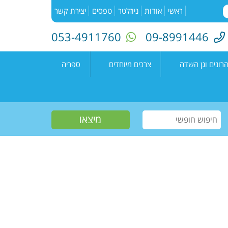
ראשי
אודות
ניוזלטר
טפסים
יצירת קשר
053-4911760
09-8991446
רונים וגן השדה
צרכים מיוחדים
ספריה
השדה"
רעים
אירועים בספריה
נים קדימה צורן
עמיתים
קטלוג הספריה
שווים צעירים
הזמנת ספרים
חוגים למיוחדים
יוצרים מקומיים
פעילות קיץ
תחרות כתיבה ארצית
"מילה במקום"