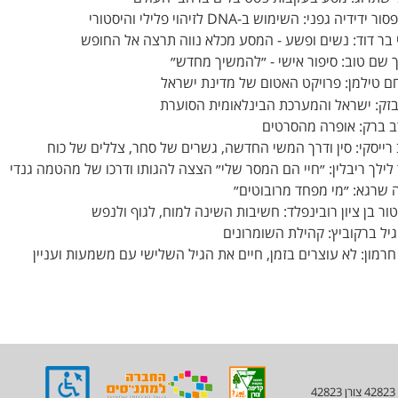
ידידיה גפני: השימוש ב-DNA לזיהוי פלילי והיסטורי
י בר דוד: נשים ופשע - המסע מכלא נווה תרצה אל החופש
ך שם טוב: סיפור אישי - ״להמשיך מחדש״
 טילמן: פרויקט האטום של מדינת ישראל
בזק: ישראל והמערכת הבינלאומית הסוערת
ב ברק: אופרה מהסרטים
 רייסקי: סין ודרך המשי החדשה, גשרים של סחר, צללים של כוח
 לילך ריבלין: ״חיי הם המסר שלי״ הצצה להגותו ודרכו של מהטמה גנדי
ה שרגא: ״מי מפחד מרובוטים״
ור בן ציון רובינפלד: חשיבות השינה למוח, לגוף ולנפש
גיל ברקוביץ: קהילת השומרונים
חרמון: לא עוצרים בזמן, חיים את הגיל השלישי עם משמעות ועניין