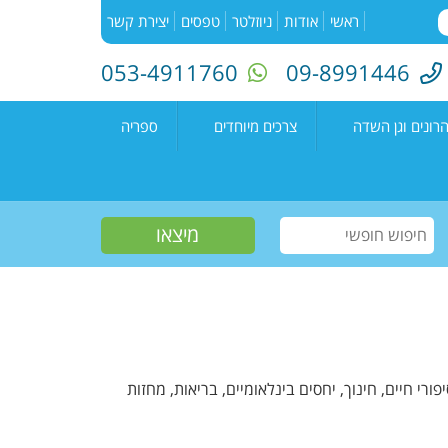
ראשי
אודות
ניוזלטר
טפסים
יצירת קשר
053-4911760
09-8991446
רונים וגן השדה
צרכים מיוחדים
ספריה
השדה"
רעים
אירועים בספריה
נים קדימה צורן
עמיתים
קטלוג הספריה
שווים צעירים
הזמנת ספרים
חוגים למיוחדים
יוצרים מקומיים
פעילות קיץ
תחרות כתיבה ארצית
"מילה במקום"
רי חיים, חינוך, יחסים בינלאומיים, בריאות, מחזות