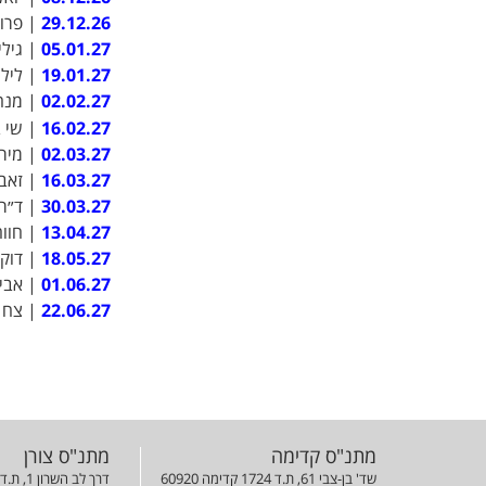
29.12.26
| פרופסור 
05.01.27
| גיל
19.01.27
| ליל
02.02.27
| מנחם
16.02.27
| שי 
02.03.27
| מיר
16.03.27
| זאב
30.03.27
| ד״ר
13.04.27
| חוו
18.05.27
| דוקט
01.06.27
| אבי
22.06.27
| צח 
מתנ"ס קדימה
מתנ"ס צורן
שד' בן-צבי 61, ת.ד 1724 קדימה 60920
דרך לב השרון 1, ת.ד 42823 צורן 42823