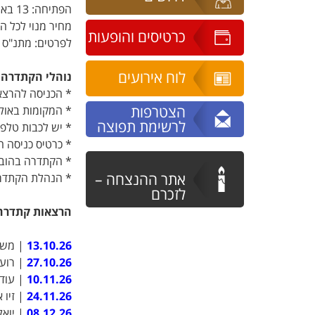
הפתיחה: 13 באוקטובר 2026, 10:00: התכנסות, 10:30: תחילת ההרצאה.
מחיר מנוי לכל ההרצאות: 480 שקלים לחברי מועדון "ותיקים ונהנים", מחיר רגיל
כרטיסים והופעות
לפרטים: מתנ"ס קדימה צורן 09-8991446, כתובת א
לוח אירועים
נוהלי הקתדרה:
* הכניסה להרצא
הצטרפות
* המקומות באולם
לרשימת תפוצה
* יש לכבות טלפו
* כרטיס כניסה ח
* הקתדרה בהובלת
אתר ההנצחה –
* הנהלת הקתדרה
לזכרם
הרצאות קתדר
13.10.26
| משה 
27.10.26
| רועי
10.11.26
| עודד
24.11.26
| זיו 
08.12.26
| יוא