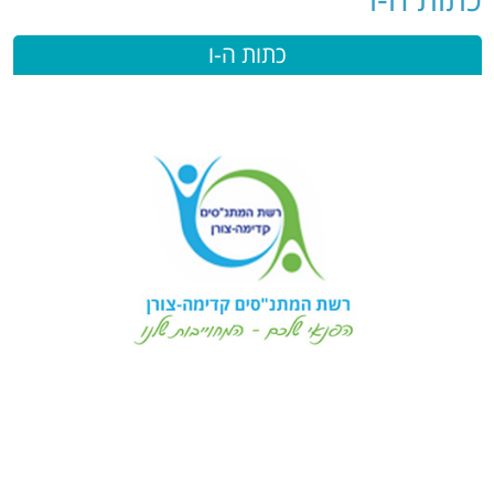
כתות ה-ו