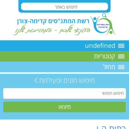
undefined
קטגוריות
מחול
חיפוש חוגים ופעילויות
כתות ה-ו