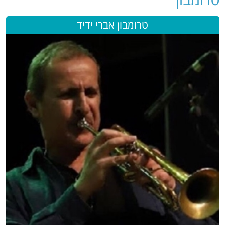
טרומבון אברי ידיד