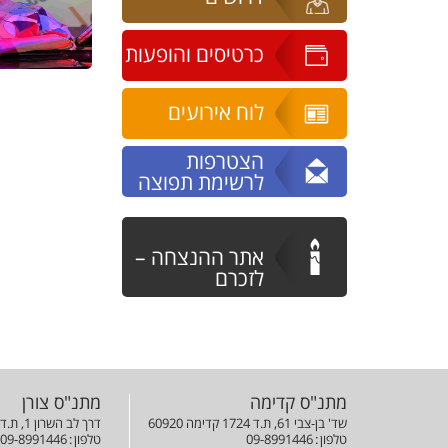
שעורי תיאוריה
כרטיסים והופעות
לוח אירועים
הצטרפות
לרשימת תפוצה
אתר ההנצחה –
לזכרם
מתנ"ס קדימה
מתנ"ס צורן
שד' בן-צבי 61, ת.ד 1724 קדימה 60920
דרך לב השרון 1, ת.ד 42823 צורן 42823
טלפון
09-8991446
טלפון
09-8991446