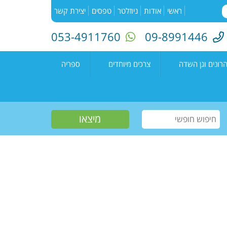
ראשי
אודות
ניוזלטר
טפסים
יצירת קשר
053-4911760
09-8991446
רונים וגן השדה
צרכים מיוחדים
ספריה
השדה"
רעים
אירועים בספריה
נים קדימה צורן
עמיתים
קטלוג הספריה
שווים צעירים
הזמנת ספרים
חוגים למיוחדים
יוצרים מקומיים
פעילות קיץ
תחרות כתיבה ארצית
"מילה במקום"