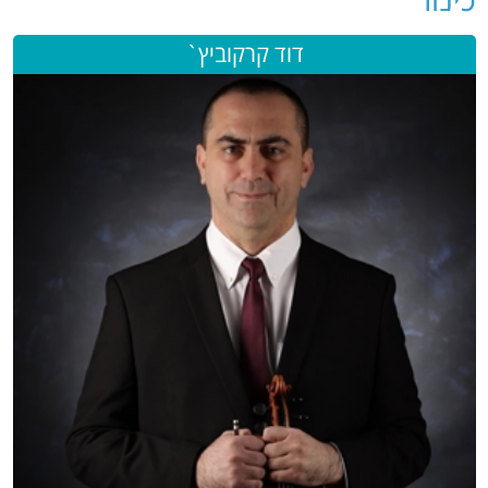
דוד קרקוביץ`