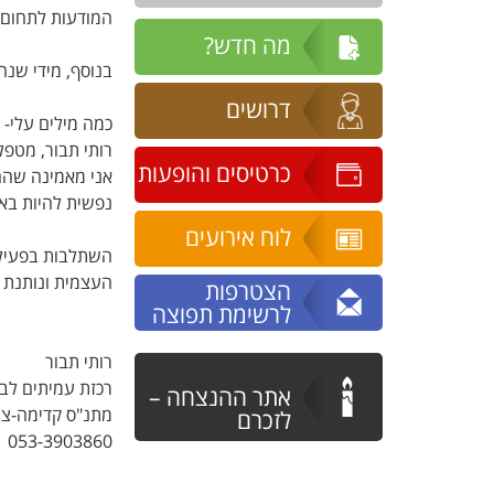
המודעות לתחום 
מה חדש?
בנוסף, מידי שנ
דרושים
כמה מילים עלי-
רותי תבור, מטפל
כרטיסים והופעות
אני מאמינה שהה
נפשית להיות בא
לוח אירועים
השתלבות בפעילו
העצמית ונותנת 
הצטרפות
לרשימת תפוצה
רותי תבור
רכזת עמיתים לבו
אתר ההנצחה –
מתנ"ס קדימה-צו
לזכרם
053-3903860