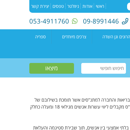
ראשי
אודות
ניוזלטר
טפסים
יצירת קשר
053-4911760
09-8991446
רונים וגן השדה
צרכים מיוחדים
ספריה
השדה"
רעים
אירועים בספריה
נים קדימה צורן
עמיתים
קטלוג הספריה
שווים צעירים
הזמנת ספרים
חוגים למיוחדים
יוצרים מקומיים
פעילות קיץ
תחרות כתיבה ארצית
"מילה במקום"
הבריאות והחברה למתנ"סים אשר תומכת בשילובם של
אנשים המתמודדים עם מגבלה נפשית באמצעות שילובם בפעילויות פנאי בקהילה. במתנ"ס מקבלים ליווי עשרות אנשים מגילאי 18 ומעלה כחלק
לתי אמצעי בין אנשים, תוך שבירת סטיגמה והעלאת