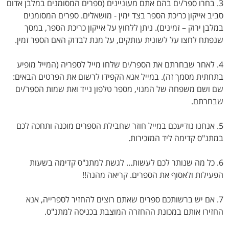
3. בחרו ספר/ים בהם אתם מעוניינים (ספרים המסומנים במלבן אדום
סביב אייקון כריכת הספר בצד ימין - מושאלים. ספרים המסומנים
במלבן ירוק – זמינים). ניתן ללחוץ על אייקון כריכת הספר, במסך
שנפתח לחצו על לשונית עותקים, על מנת לבדוק האם הספר זמין.
4. לאחר שבחרתם את הספר/ים שלחו מייל לספריה (המייל מופיע
בתחתית מסמך זה). במייל אנא הקפידו לרשום את הפרטים הבאים:
שם ושם משפחה של המנוי, מספר טלפון נייד ואת שמות הספר/ים
שבחרתם.
5. אנחנו נודיעכם במייל חוזר שחבילת הספרים מוכנה ותחכה לכם
במתנ"ס קדימה ליד המזכירות.
6. כל מה שנותר לכם לעשות... לגשת למתנ"ס קדימה בשעות
הפעילות ולאסוף את הספרים. קריאה מהנה!!
7. אם יש ברשותכם ספרים שאתם רוצים להחזיר לספרייה, אנא
החזירו אותם במכונת ההחזרה המוצבת בכניסה למתנ"ס.