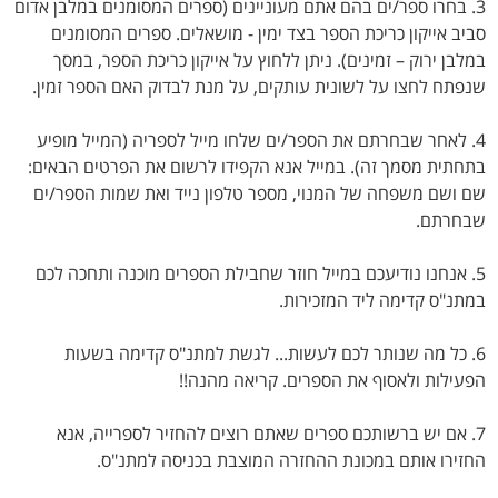
3. בחרו ספר/ים בהם אתם מעוניינים (ספרים המסומנים במלבן אדום
סביב אייקון כריכת הספר בצד ימין - מושאלים. ספרים המסומנים
במלבן ירוק – זמינים). ניתן ללחוץ על אייקון כריכת הספר, במסך
שנפתח לחצו על לשונית עותקים, על מנת לבדוק האם הספר זמין.
4. לאחר שבחרתם את הספר/ים שלחו מייל לספריה (המייל מופיע
בתחתית מסמך זה). במייל אנא הקפידו לרשום את הפרטים הבאים:
שם ושם משפחה של המנוי, מספר טלפון נייד ואת שמות הספר/ים
שבחרתם.
5. אנחנו נודיעכם במייל חוזר שחבילת הספרים מוכנה ותחכה לכם
במתנ"ס קדימה ליד המזכירות.
6. כל מה שנותר לכם לעשות... לגשת למתנ"ס קדימה בשעות
הפעילות ולאסוף את הספרים. קריאה מהנה!!
7. אם יש ברשותכם ספרים שאתם רוצים להחזיר לספרייה, אנא
החזירו אותם במכונת ההחזרה המוצבת בכניסה למתנ"ס.