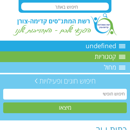
undefined
קטגוריות
מחול
חיפוש חוגים ופעילויות
כתות י-יב