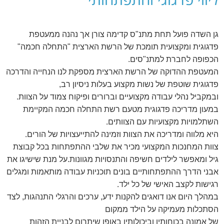
גן השדה פועל תחת מתנ"ס קדימה צורן אך נהנה ממעטפת
פדגוגית ומקצועית תומכת של הרשת הארצית "התחלה חכמה"
הכפופה לחברת למתנ"סים.
המעטפת ההדוקה של הרשת הארצית מספקת לנו הנחייה והדרכה
פדגוגית שוטפת של נשות מקצוע בעלות ניסיון רב,
ובמקביל נהלי עבודה מקצועיים וברורים ופיקוח צמוד על הצוות.
במעון מדריכה פדגוגית מטעם רשת התחלה חכמה המקיימת
.
השתלמויות מקצועיות עם הצוותים
.
היא מלווה ומדריכה את הצוות וזמינה להתייעצויות של הורים
צוות המחנכות המקצועי מכיר את שלבי ההתפתחות בכל קבוצת
גיל ומאפשר לילדים חשיפה והתנסויות מגוונות.
על מנת שישיגו את
אבני הדרך ההתפתחותיים בונים תוכניות עבודה מותאמות ומגלים
.
רגישות לקצב האישי של כל ילד
במהלך היום אנו דואגים להקנות ידע, ערכים והרגלי התנהגות, לצד
הסתכלות מעמיקה על הילד ממקום
של אמונה בכוחותיו וביכולותיו באופן שיתרום לבניית הזהות