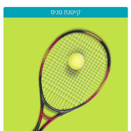
קייטנת טניס