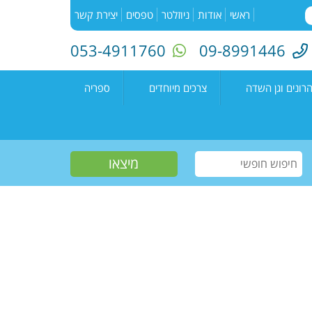
ראשי
אודות
ניוזלטר
טפסים
יצירת קשר
053-4911760
09-8991446
רונים וגן השדה
צרכים מיוחדים
ספריה
השדה"
רעים
אירועים בספריה
נים קדימה צורן
עמיתים
קטלוג הספריה
שווים צעירים
הזמנת ספרים
חוגים למיוחדים
יוצרים מקומיים
פעילות קיץ
תחרות כתיבה ארצית
"מילה במקום"