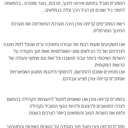
המתנ"ס מוביל בתחום אירועי חינוך, תרבות, נוער וספורט , בהתאמה
לחתכי גיל שונים מן הגיל הרך וכלה בגמלאים .
רשת המתנ"סים קדימה צורן הינה מערכת המשלימה את מערכת
החינוך הפורמלית.
אנו משקיעים שעות רבות של עבודה וחשיבה ע"מ שנוכל לתת מענה
לצרכיהם של כל הגילאים וסוגי האוכלוסיות וזאת תוך הקפדה על
השרות האיכותי ביותר עבור תושבנו וכל זאת עם שיתוף פעולה של
הרשות המקומית.
אנו מזמינים אתכם להתרשם, להיסחף וליהנות ממגוון האפשרויות
שמתנ"ס קדימה צורן מציע עבורכם.
במתנ"ס קדימה-צורן אנו שואפים לפעול להעצמת הקהילה בהתאם
לצרכי התושבים ולרצונם ולהיות הגוף המוביל בקהילה
ולתת את השרות הטוב והמתאים ביותר לצרכים בשטח.
ייעוד
צוות מתנ"ס
הנהלת המתנ"ס
דרושים
דוחות כספיים
לוח אירועים
מתנ"ס קדימה צורן פועל תוך הקפדה על השרות האיכותי והמקצועי